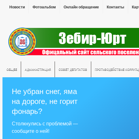
Новости
Фотоальбом
Онлайн обращение
Контакты
Кар
ОБЩЕЕ
АДМИНИСТРАЦИЯ
СОВЕТ ДЕПУТАТОВ
ПРОТИВОДЕЙСТВИЕ КОРРУПЦ
Не убран снег, яма
на дороге, не горит
фонарь?
Столкнулись с проблемой —
сообщите о ней!