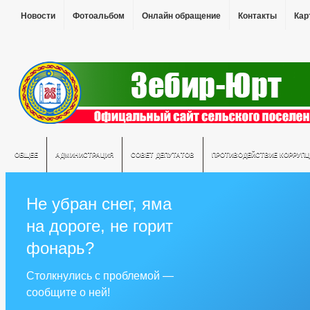
Новости
Фотоальбом
Онлайн обращение
Контакты
Кар
ОБЩЕЕ
АДМИНИСТРАЦИЯ
СОВЕТ ДЕПУТАТОВ
ПРОТИВОДЕЙСТВИЕ КОРРУПЦ
Не убран снег, яма
на дороге, не горит
фонарь?
Столкнулись с проблемой —
сообщите о ней!