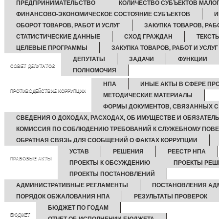
ПРЕДПРИНИМАТЕЛЬСТВО
КОЛИЧЕСТВО СУБЪЕКТОВ МАЛО
ФИНАНСОВО-ЭКОНОМИЧЕСКОЕ СОСТОЯНИЕ СУБЪЕКТОВ
И
ОБОРОТ ТОВАРОВ, РАБОТ И УСЛУГ
ЗАКУПКА ТОВАРОВ, РАБО
СТАТИСТИЧЕСКИЕ ДАННЫЕ
СХОД ГРАЖДАН
ТЕКСТ
ЦЕЛЕВЫЕ ПРОГРАММЫ
ЗАКУПКА ТОВАРОВ, РАБОТ И УСЛУГ
ДЕПУТАТЫ
ЗАДАЧИ
ФУНКЦИИ
СОВЕТ ДЕПУТАТОВ
ПОЛНОМОЧИЯ
НПА
ИНЫЕ АКТЫ В СФЕРЕ ПР
ПРОТИВОДЕЙСТВИЕ КОРРУПЦИИ
МЕТОДИЧЕСКИЕ МАТЕРИАЛЫ
ФОРМЫ ДОКУМЕНТОВ, СВЯЗАННЫХ С
СВЕДЕНИЯ О ДОХОДАХ, РАСХОДАХ, ОБ ИМУЩЕСТВЕ И ОБЯЗАТЕЛ
КОМИССИЯ ПО СОБЛЮДЕНИЮ ТРЕБОВАНИЙ К СЛУЖЕБНОМУ ПОВЕ
ОБРАТНАЯ СВЯЗЬ ДЛЯ СООБЩЕНИЙ О ФАКТАХ КОРРУПЦИИ
УСТАВ
РЕШЕНИЯ
РЕЕСТР НПА
ПРАВОВЫЕ АКТЫ
ПРОЕКТЫ К ОБСУЖДЕНИЮ
ПРОЕКТЫ РЕШ
ПРОЕКТЫ ПОСТАНОВЛЕНИЙ
АДМИНИСТРАТИВНЫЕ РЕГЛАМЕНТЫ
ПОСТАНОВЛЕНИЯ АД
ПОРЯДОК ОБЖАЛОВАНИЯ НПА
РЕЗУЛЬТАТЫ ПРОВЕРОК
БЮДЖЕТ ПО ГОДАМ
БЮДЖЕТ
ОТЧЕТ ОБ ИСПОЛНЕНИИ БЮДЖЕТА