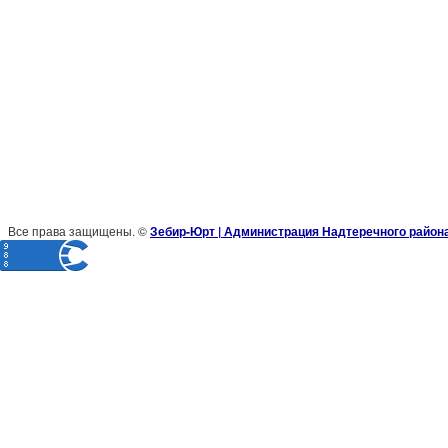
Все права защищены. ©
Зебир-Юрт | Администрация Надтеречного район