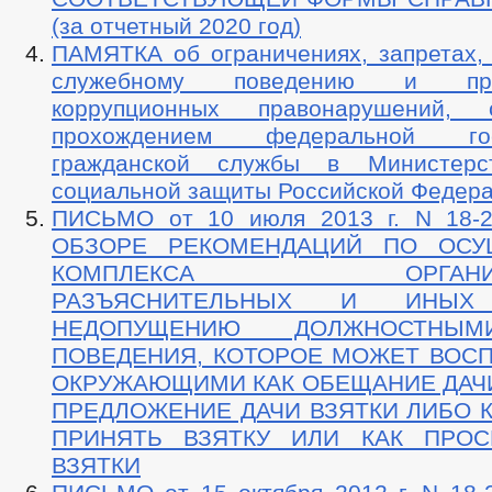
БЮДЖЕТ ПО ГОДАМ
(за отчетный 2020 год)
БЮДЖЕТ
ОТЧЕТ ОБ ИСПОЛНЕНИИ БЮДЖЕТА
ПАМЯТКА об ограничениях, запретах, 
МУНИЦИПАЛЬНЫЕ УСЛУГИ
НОРМА
служебному поведению и пред
МУНИЦИПАЛЬНЫЕ УСЛУГИ
СТАНДАРТЫ МУНИЦИПАЛЬНЫХ УСЛУГ
коррупционных правонарушений,
ОБРАЩЕНИЕ К ГЛАВЕ
ИНТЕРНЕТ ПРИЕМН
прохождением федеральной госу
ПРИЕМ ГРАЖДАН
ОБЗОРЫ ОБРАЩЕНИЙ ГРАЖДАН
ФОРМА О
гражданской службы в Министер
РЕГЛАМЕНТ РАССМОТРЕНИЯ ОБРАЩЕНИЙ
социальной защиты Российской Федер
ПИСЬМО от 10 июля 2013 г. N 18-2
ОБЗОРЕ РЕКОМЕНДАЦИЙ ПО ОСУ
КОМПЛЕКСА ОРГАНИЗА
РАЗЪЯСНИТЕЛЬНЫХ И ИНЫ
НЕДОПУЩЕНИЮ ДОЛЖНОСТНЫ
ПОВЕДЕНИЯ, КОТОРОЕ МОЖЕТ ВОС
ОКРУЖАЮЩИМИ КАК ОБЕЩАНИЕ ДАЧИ
ПРЕДЛОЖЕНИЕ ДАЧИ ВЗЯТКИ ЛИБО 
ПРИНЯТЬ ВЗЯТКУ ИЛИ КАК ПРОС
ВЗЯТКИ