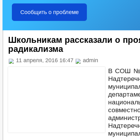
Сообщить о проблеме
Школьникам рассказали о про
радикализма
11 апреля, 2016 16:47
admin
В СОШ №
Надтереч
муницип
департам
национа
совм
админист
Надтереч
муницип