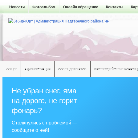
Новости
Фотоальбом
Онлайн обращение
Контакты
Кар
ОБЩЕЕ
АДМИНИСТРАЦИЯ
СОВЕТ ДЕПУТАТОВ
ПРОТИВОДЕЙСТВИЕ КОРРУПЦ
Не убран снег, яма
на дороге, не горит
фонарь?
Столкнулись с проблемой —
сообщите о ней!