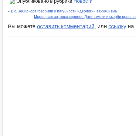
Опубликовано в рубрике
Новости
«
В с. Зебир-юрт говорили о пагубности идеологии ваххабизма
Мероприятие, посвященное Дню памяти и скорби прошло
Вы можете
оставить комментарий
, или
ссылку
на 