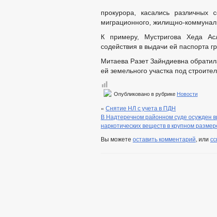
прокурора, касались различных 
миграционного, жилищно-коммуналь
К примеру, Мустригова Хеда Ас
содействия в выдачи ей паспорта г
Митаева Разет Зайндиевна обратил
ей земельного участка под строите
Опубликовано в рубрике
Новости
«
Снятие НЛ с учета в ПДН
В Надтеречном районном суде осужден в
наркотических веществ в крупном размер
Вы можете
оставить комментарий
, или
сс