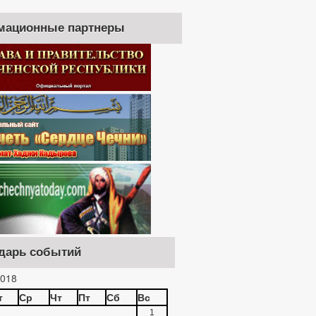
мационные партнеры
дарь событий
018
т
Ср
Чт
Пт
Сб
Вс
1