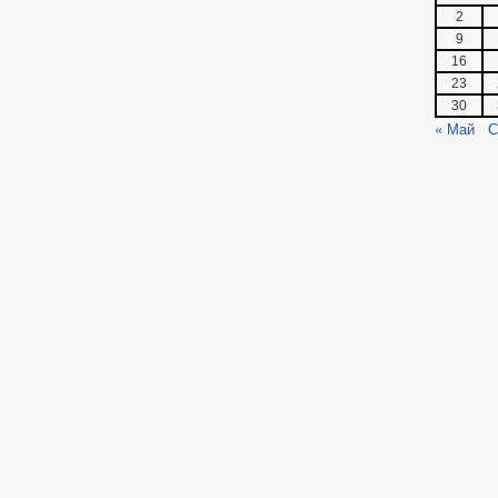
2
9
16
23
30
« Май
С