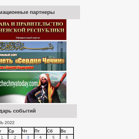
мационные партнеры
дарь событий
Ь 2022
т
Ср
Чт
Пт
Сб
Вс
1
2
3
4
5
6