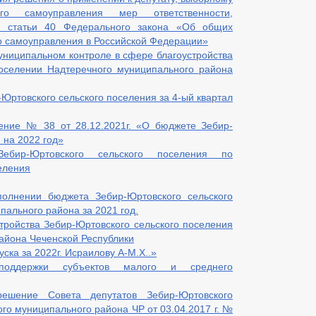
го самоуправления мер ответственности,
1 статьи 40 Федерального закона «Об общих
о самоуправления в Российской Федерации»
ниципальном контроле в сфере благоустройства
оселении Надтеречного муниципального района
Юртовского сельского поселения за 4-ый квартал
ение № 38 от 28.12.2021г. «О бюджете Зебир-
коррупции
 на 2022 год»
бир-Юртовского сельского поселения по
еления
иводействием коррупции, для заполнения
уществе и обязательствах имущественного характера
полнении бюджета Зебир-Юртовского сельского
к служебному поведению и урегулированию конфликта интересов
ального района за 2021 год.
тах коррупции
тройства Зебир-Юртовского сельского поселения
айона Чеченской Республики
ска за 2022г. Исраилову А-М.Х..»
оддержки субъектов малого и среднего
ешение Совета депутатов Зебир-Юртовского
го муниципального района ЧР от 03.04.2017 г. №