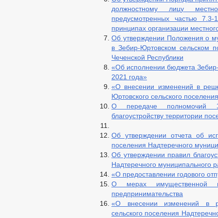
Информация о результатах проверок
должностному лицу местно
ГО и ЧС
предусмотренных частью 7.3-
Совет депутатов
принципах организации местног
Депутаты
Об утверждении Положения о му
Задачи
в Зебир-Юртовском сельском п
Функции
Чеченской Республики
Структура
Полномочия
«Об исполнении бюджета Зебир-
Противодействие коррупции
2021 года»
НПА
«О внесении изменений в реш
Иные акты в сфере противодействия 
Юртовского сельского поселения
Антикоррупционная экспертиза
О передаче полномочий Зе
Методические материалы
благоустройству территории пос
Формы документов, связанных с прот
Сведения о доходах, расходах, об им
Об утверждении отчета об ис
Комиссия по соблюдению требований 
поселения Надтеречного муницип
Обратная связь для сообщений о фак
_
Об утверждении правил благоус
Правовые акты
Надтеречного муниципального р
Устав
«О предоставлении годового отпу
Решения
О мерах имущественной п
Реестр НПА
предпринимательства
Проекты к обсуждению
«О внесении изменений в р
Проекты Решений
сельского поселения Надтеречно
Проекты Распоряжений