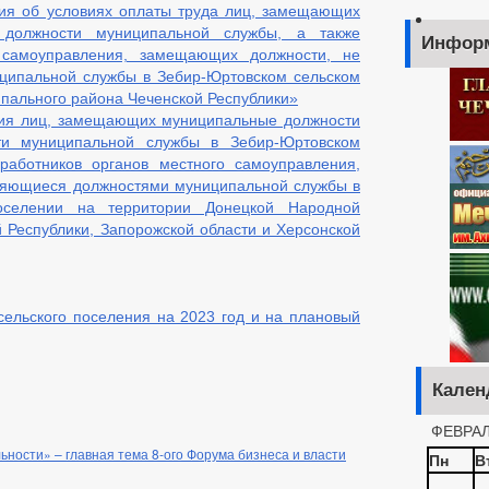
ия об условиях оплаты труда лиц, замещающих
 должности муниципальной службы, а также
Инфор
 самоуправления, замещающих должности, не
ципальной службы в Зебир-Юртовском сельском
пального района Чеченской Республики»
ния лиц, замещающих муниципальные должности
и муниципальной службы в Зебир-Юртовском
работников органов местного самоуправления,
ляющиеся должностями муниципальной службы в
оселении на территории Донецкой Народной
й Республики, Запорожской области и Херсонской
ельского поселения на 2023 год и на плановый
Кален
ФЕВРАЛ
ьности» – главная тема 8-ого Форума бизнеса и власти
Пн
В