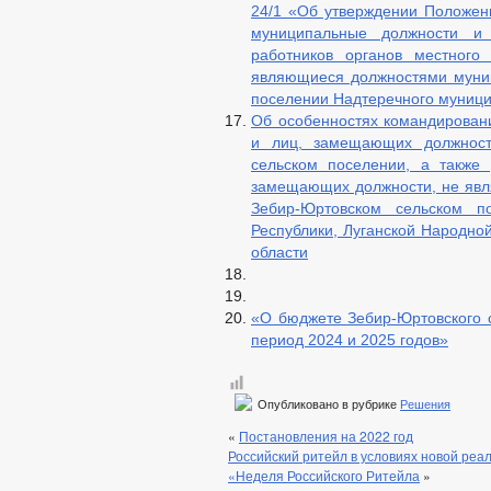
24/1 «Об утверждении Положен
Проекты Постановлений
муниципальные должности и
Административные регламенты
Постановления администрации
работников органов местного
Распоряжения администрации
являющиеся должностями муни
Порядок обжалования НПА
поселении Надтеречного муници
Результаты проверок
Об особенностях командирова
Публичные слушания
и лиц, замещающих должност
Федеральные законы
сельском поселении, а также 
Бюджет
замещающих должности, не яв
Бюджет по годам
Зебир-Юртовском сельском п
Отчет об исполнении бюджета
Республики, Луганской Народно
Муниципальные услуги
Муниципальные услуги
области
Нормативно-правовые акты
Реестр муниципальных услуг
Стандарты муниципальных услуг
«О бюджете Зебир-Юртовского с
Прием граждан
период 2024 и 2025 годов»
Обращение к главе
Интернет приемная
График приема граждан
Опубликовано в рубрике
Решения
Обзоры обращений граждан
Форма обращений и заявлений
«
Постановления на 2022 год
Порядок рассмотрения обращений
Российский ритейл в условиях новой реал
Регламент рассмотрения обращений
«Неделя Российского Ритейла
»