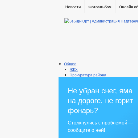
Новости
Фотоальбом
Онлайн о
Общее
ЖКХ
Прокуратура района
Информация о поселении
Информация о качестве питьевой вод
Не убран снег, яма
Администрация
Глава
на дороге, не горит
Реквизиты
Состав поселения
фонарь?
Градостроительство
Генеральный план
Столкнулись с проблемой —
Схема теплоснабжения
сообщите о ней!
Правила землепользования
Схема водоснабжения и водоотве