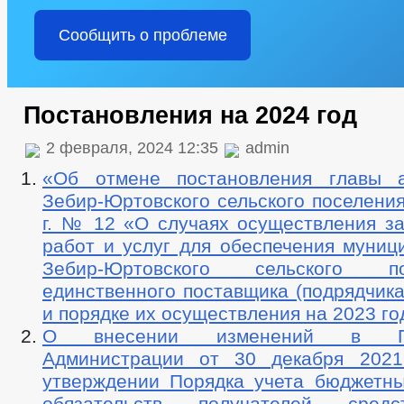
Сообщить о проблеме
Постановления на 2024 год
2 февраля, 2024 12:35
admin
«Об отмене постановления главы а
Зебир-Юртовского сельского поселения
г. № 12 «О случаях осуществления за
работ и услуг для обеспечения муниц
Зебир-Юртовского сельского 
единственного поставщика (подрядчика
и порядке их осуществления на 2023 го
О внесении изменений в Пос
Администрации от 30 декабря 2
утверждении Порядка учета бюджетн
обязательств получателей сред