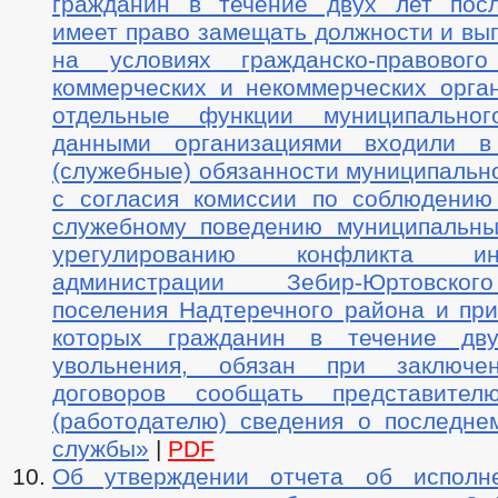
гражданин в течение двух лет пос
имеет право замещать должности и вы
на условиях гражданско-правовог
коммерческих и некоммерческих орган
отдельные функции муниципальног
данными организациями входили в
(служебные) обязанности муниципальн
с согласия комиссии по соблюдению
служебному поведению муниципальн
урегулированию конфликта и
администрации Зебир-Юртовског
поселения Надтеречного района и при
которых гражданин в течение дв
увольнения, обязан при заключе
договоров сообщать представител
(работодателю) сведения о последне
службы»
|
PDF
Об утверждении отчета об исполн