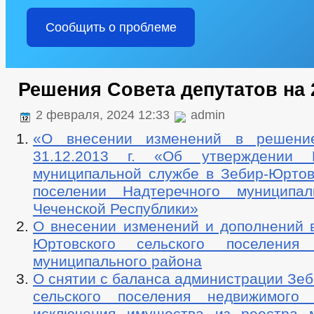
Сообщить о проблеме
Решения Совета депутатов на 
2 февраля, 2024 12:33
admin
«О внесении изменений в реше
31.12.2013 г. «Об утверждении
муниципальной службе в Зебир-Юртов
поселении Надтеречного муниципал
Чеченской Республики»
О внесении изменений и дополнений в
Юртовского сельского поселения 
муниципального района
О снятии с баланса администрации Зе
сельского поселения недвижимого
исключения имущества из реестра 