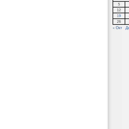
5
12
19
26
« Окт
Д