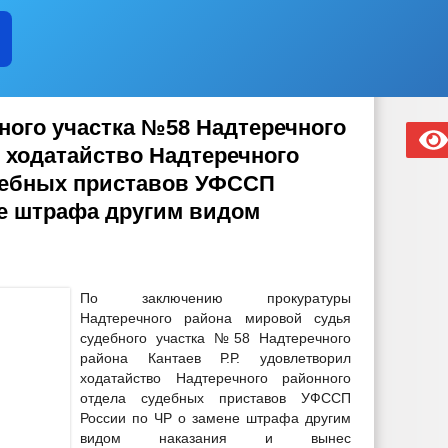
ного участка №58 Надтеречного
 ходатайство Надтеречного
дебных приставов УФССП
не штрафа другим видом
По заключению прокуратуры
Надтеречного района мировой судья
судебного участка №58 Надтеречного
района Кантаев Р.Р. удовлетворил
ходатайство Надтеречного районного
отдела судебных приставов УФССП
России по ЧР о замене штрафа другим
видом наказания и вынес