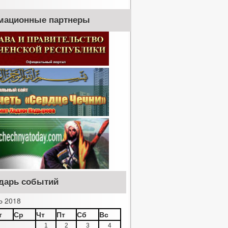
мационные партнеры
дарь событий
 2018
т
Ср
Чт
Пт
Сб
Вс
1
2
3
4