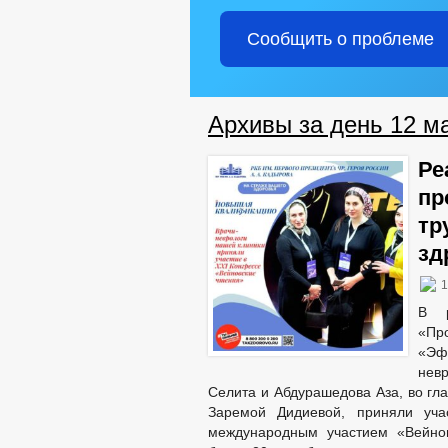
Сообщить о проблеме
Архивы за день 12 ма
Ре
пр
тр
зд
1
В р
«Про
«Эф
нев
Селита и Абдурашедова Аза, во г
Заремой Дидиевой, приняли уча
международным участием «Вейнов