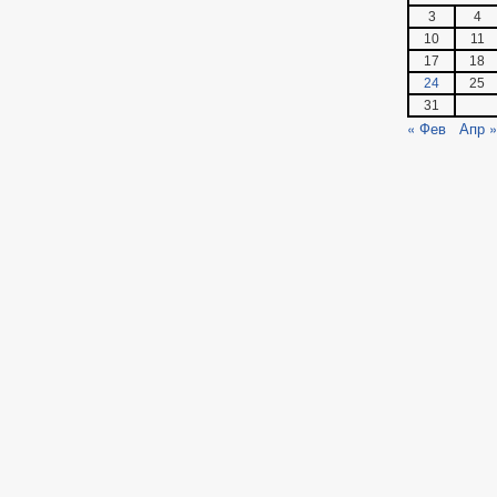
3
4
10
11
17
18
24
25
31
« Фев
Апр »